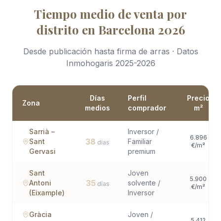
Tiempo medio de venta por
distrito en Barcelona 2026
Desde publicación hasta firma de arras · Datos
Inmohogaris 2025-2026
Días
Perfil
Precio
Zona
medios
comprador
m²
Sarrià –
Inversor /
6.896
38
Sant
Familiar
días
€/m²
Gervasi
premium
Sant
Joven
5.900
35
Antoni
solvente /
días
€/m²
(Eixample)
Inversor
Gràcia
Joven /
5.412