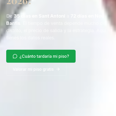
2026?
De
35 días en Sant Antoni
a
72 días en Nou
Barris
. El tiempo de venta depende mucho del
distrito, el precio de salida y la estrategia. Aquí
tienes los datos reales.
¿Cuánto tardaría mi piso?
Valorar mi piso gratis