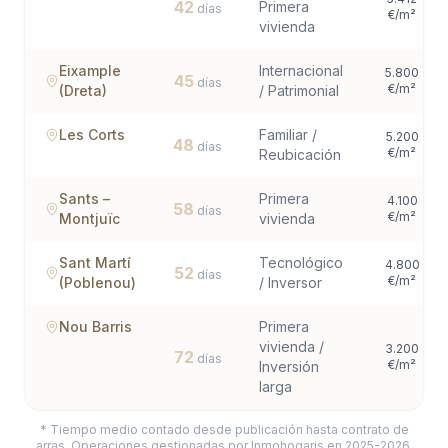
42
Primera
días
€/m²
vivienda
Eixample
Internacional
5.800
45
días
€/m²
(Dreta)
/ Patrimonial
Les Corts
Familiar /
5.200
48
días
€/m²
Reubicación
Sants –
Primera
4.100
58
días
€/m²
Montjuïc
vivienda
Sant Martí
Tecnológico
4.800
52
días
€/m²
(Poblenou)
/ Inversor
Nou Barris
Primera
vivienda /
3.200
72
días
€/m²
Inversión
larga
* Tiempo medio contado desde publicación hasta contrato de
arras. Operaciones gestionadas por Inmohogaris en 2025-2026.